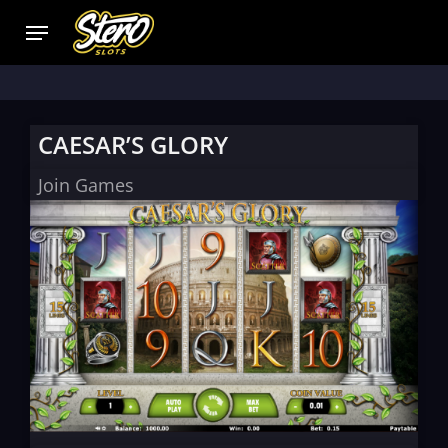
oker
CAESAR’S GLORY
Join Games
iews