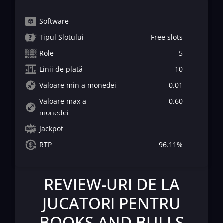
Software
Cazino
Tipul Slotului
Free slots
Role
5
Linii de plată
10
Valoare min a monedei
0.01
Valoare max a
0.60
monedei
Jackpot
RTP
96.11%
REVIEW-URI DE LA
JUCATORI PENTRU
BOOKS AND BULLS