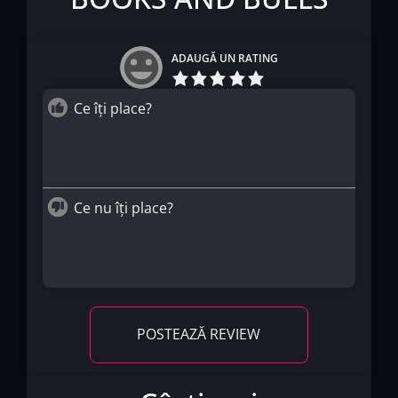
ADAUGĂ UN RATING
POSTEAZĂ REVIEW