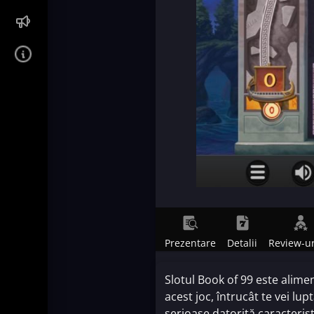
Reclamatii Cazino
Despre noi
Prezentare
Detalii
Review-ur
Slotul Book of 99 este alimen
acest joc, întrucât te vei lup
serioase datorită caracterist