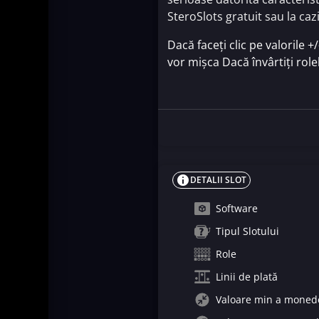
SteroSlots gratuit sau la caz
Dacă faceți clic pe valorile +
vor mișca Dacă învârtiți rolel
DETALII SLOT
Software
Tipul Slotului
Role
Linii de plată
Valoare min a moned