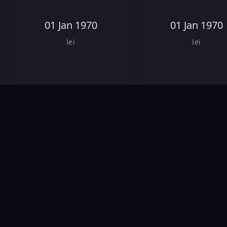
01 Jan 1970
01 Jan 1970
lei
lei