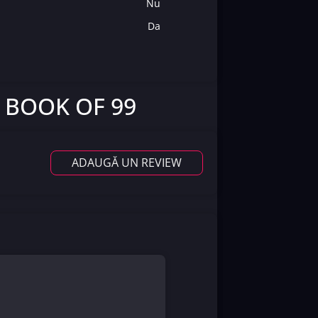
Nu
Da
 BOOK OF 99
ADAUGĂ UN REVIEW