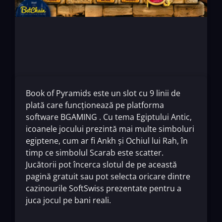
Cazino
Book of Pyramids este un slot cu 9 linii de
plată care funcționează pe platforma
software BGAMING . Cu tema Egiptului Antic,
icoanele jocului prezintă mai multe simboluri
egiptene, cum ar fi Ankh și Ochiul lui Rah, în
timp ce simbolul Scarab este scatter.
Jucătorii pot încerca slotul de pe această
pagină gratuit sau pot selecta oricare dintre
cazinourile SoftSwiss prezentate pentru a
juca jocul pe bani reali.