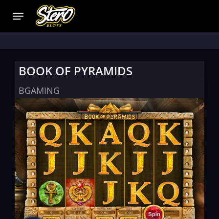
oker
BOOK OF PYRAMIDS
BGAMING
iews