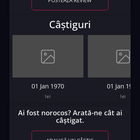
POSTEAZĂ REVIEW
Câștiguri
01 Jan 1970
01 Jan 1970
lei
lei
Ai fost norocos? Arată-ne cât ai
câștigat.