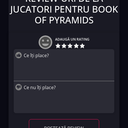
JUCATORI PENTRU BOOK
OF PYRAMIDS
ADAUGĂ UN RATING