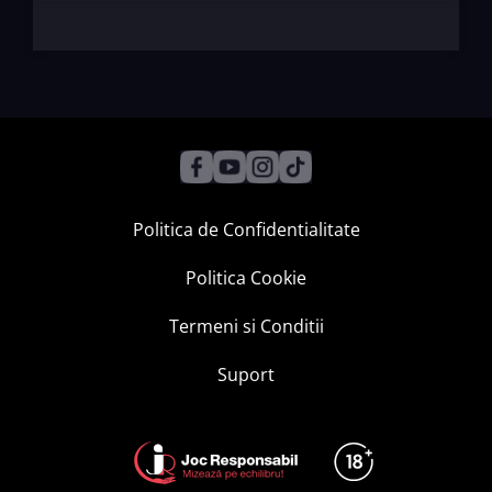
Politica de Confidentialitate
Politica Cookie
Termeni si Conditii
Suport