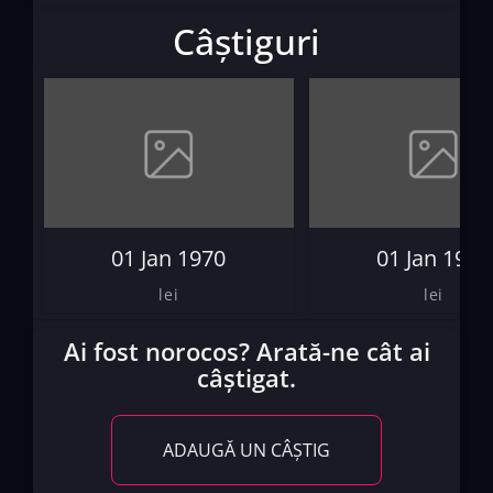
Câștiguri
01 Jan 1970
01 Jan 1970
lei
lei
Ai fost norocos? Arată-ne cât ai
câștigat.
ADAUGĂ UN CÂȘTIG