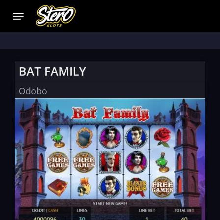
oker
BAT FAMILY
Odobo
iews