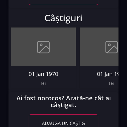
Câștiguri
01 Jan 1970
01 Jan 1970
lei
lei
Ai fost norocos? Arată-ne cât ai
câștigat.
ADAUGĂ UN CÂȘTIG