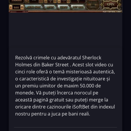
Cazino
Rezolvă crimele cu adevăratul Sherlock
Holmes din Baker Street . Acest slot video cu
cinci role oferă o temă misterioasă autentică,
o caracteristică de investigație nituitoare și
un premiu uimitor de maxim 50.000 de
monede. Vă puteți încerca norocul pe
această pagină gratuit sau puteți merge la
oricare dintre cazinourile iSoftBet din indexul
nostru pentru a juca pe bani reali.