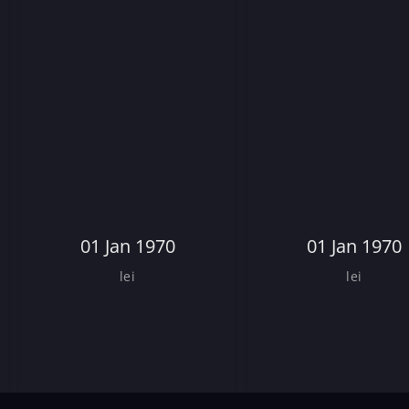
01 Jan 1970
01 Jan 1970
lei
lei