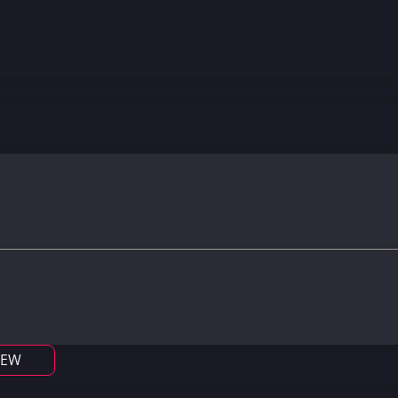
 REVIEW