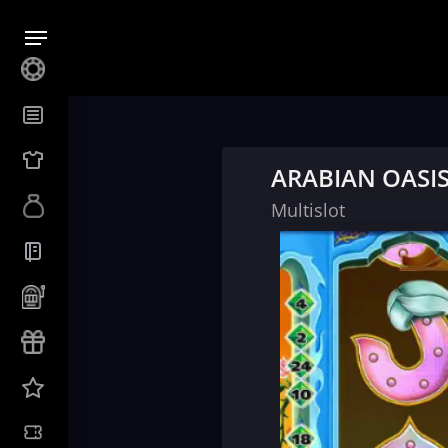
House of poker
Noutati
Giveaway
ARABIAN OASI
Bonus Hunt
Multislot
Casino Blog
Ghid Cazino
Castiguri
Cazino Reviews
Biletul Zilei