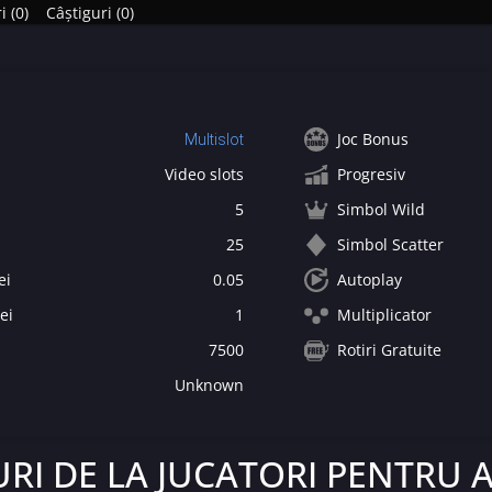
i (0)
Câștiguri (0)
Joc Bonus
Multislot
Video slots
Progresiv
5
Simbol Wild
25
Simbol Scatter
ei
0.05
Autoplay
ei
1
Multiplicator
7500
Rotiri Gratuite
Unknown
URI DE LA JUCATORI PENTRU 