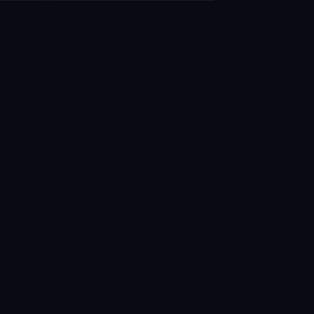
ADAUGĂ UN CÂȘTIG
i
|
Suport