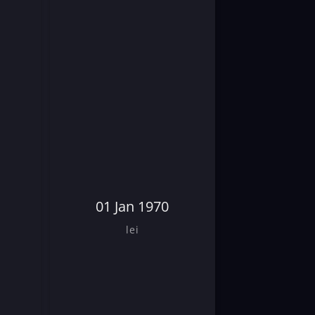
01 Jan 1970
lei