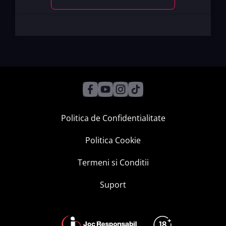
Politica de Confidentialitate
Politica Cookie
Termeni si Conditii
Suport