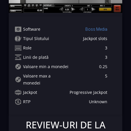
Cazino
Software
Boss Media
Tipul Slotului
Jackpot slots
Role
3
Linii de plată
3
Valoare min a monedei
0.25
Valoare max a
5
monedei
Jackpot
Progressive Jackpot
RTP
Unknown
REVIEW-URI DE LA