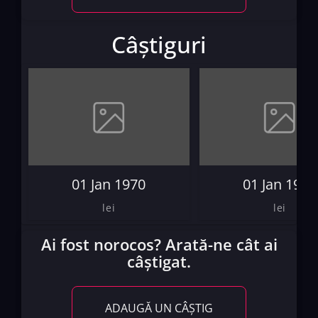
Câștiguri
01 Jan 1970
01 Jan 1970
lei
lei
Ai fost norocos? Arată-ne cât ai
câștigat.
ADAUGĂ UN CÂȘTIG