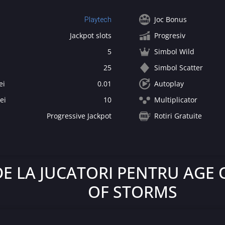
Joc Bonus
Playtech
Jackpot slots
Progresiv
5
Simbol Wild
25
Simbol Scatter
ei
0.01
Autoplay
ei
10
Multiplicator
Progressive Jackpot
Rotiri Gratuite
DE LA JUCATORI PENTRU AGE
OF STORMS