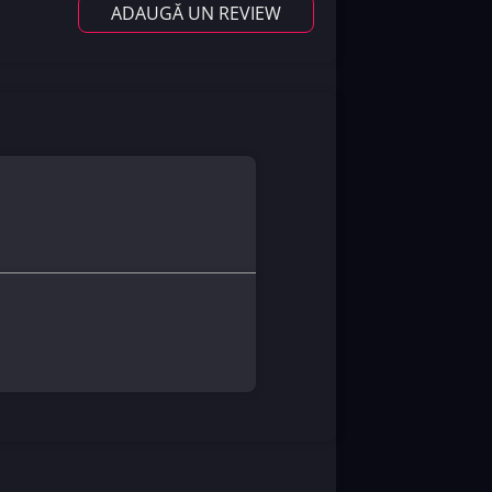
ADAUGĂ UN REVIEW