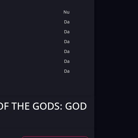
Nu
Da
Da
Da
Da
Da
Da
 OF THE GODS: GOD