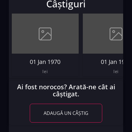
Câștiguri
01 Jan 1970
01 Jan 1970
lei
lei
Ai fost norocos? Arată-ne cât ai
câștigat.
ADAUGĂ UN CÂȘTIG