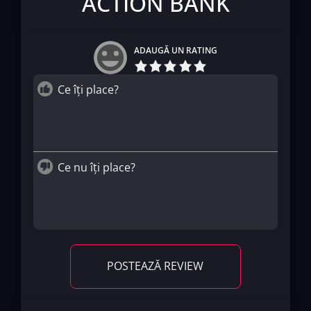
ACTION BANK
ADAUGĂ UN RATING
POSTEAZĂ REVIEW