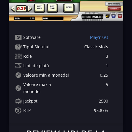
Cazino
Software
Play'n GO
Tipul Slotului
Classic slots
Role
3
Linii de plată
1
Valoare min a monedei
0.25
Valoare max a
5
monedei
Jackpot
2500
RTP
95.87%