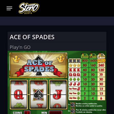
oker
ACE OF SPADES
Play'n GO
iews