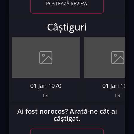
POSTEAZĂ REVIEW
Câștiguri
01 Jan 1970
01 Jan 1970
lei
lei
Ai fost norocos? Arată-ne cât ai
câștigat.