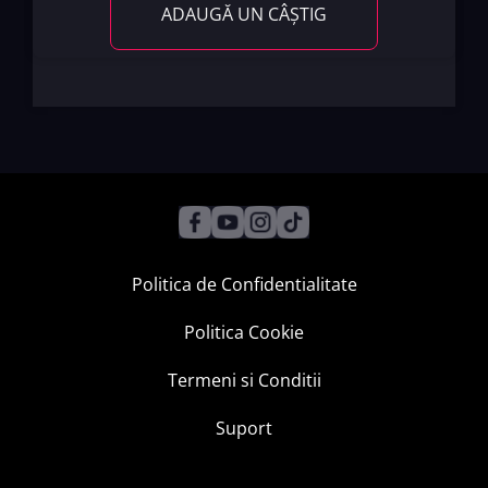
ADAUGĂ UN CÂȘTIG
Politica de Confidentialitate
Politica Cookie
Termeni si Conditii
Suport