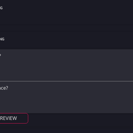
NG
ING
POSTEAZĂ REVIEW