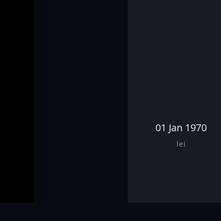
01 Jan 1970
lei