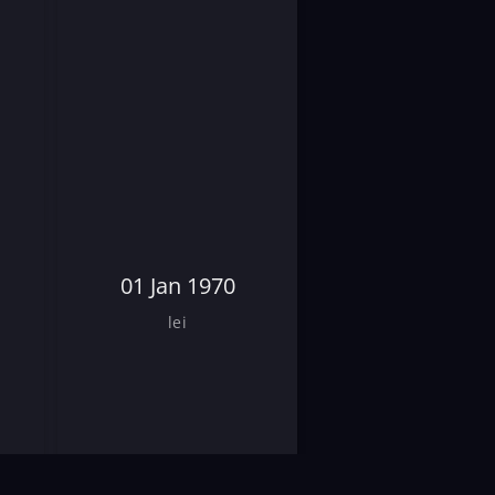
01 Jan 1970
lei