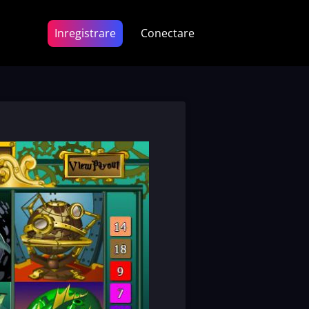
Inregistrare
Conectare