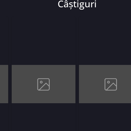
Câștiguri