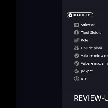
DETALII SLOT
Software
Tipul Slotului
Role
Linii de plată
Valoare min a m
Valoare max a 
Jackpot
RTP
REVIEW-U