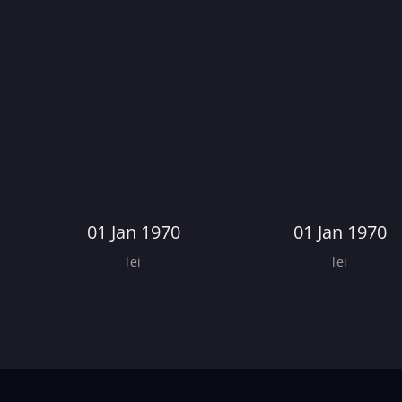
01 Jan 1970
01 Jan 1970
lei
lei