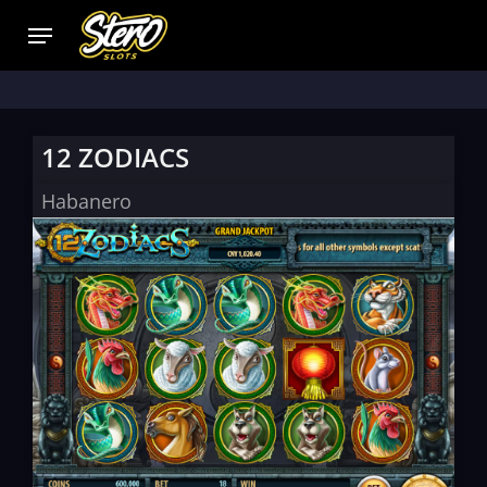
oker
12 ZODIACS
Habanero
iews