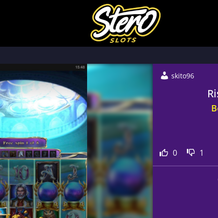
skito96
Ri
B
0
1