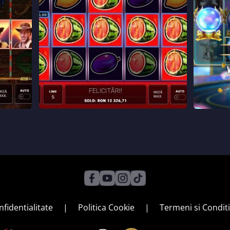
nfidentialitate
|
Politica Cookie
|
Termeni si Conditi