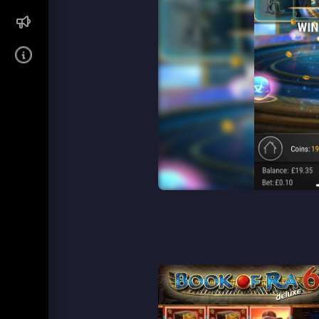
Reclamatii Cazino
Despre noi