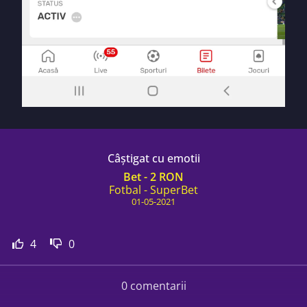
Câștigat cu emotii
Bet - 2 RON
Fotbal - SuperBet
01-05-2021
4
0
0 comentarii