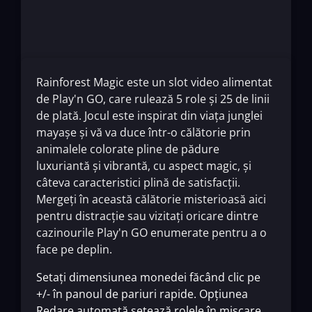
Cazino
Rainforest Magic este un slot video alimentat
de Play'n GO, care rulează 5 role și 25 de linii
de plată. Jocul este inspirat din viața junglei
mayașe și vă va duce într-o călătorie prin
animalele colorate pline de pădure
luxuriantă și vibrantă, cu aspect magic, și
câteva caracteristici plină de satisfacții.
Mergeți în această călătorie misterioasă aici
pentru distracție sau vizitați oricare dintre
cazinourile Play'n GO enumerate pentru a o
face pe deplin.
Setați dimensiunea monedei făcând clic pe
+/- în panoul de pariuri rapide. Opțiunea
Redare automată setează rolele în mișcare