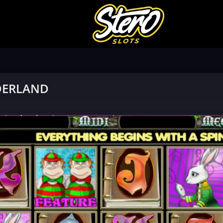
DERLAND