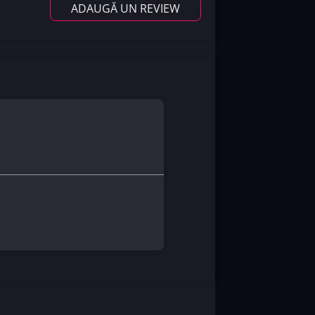
ADAUGĂ UN REVIEW