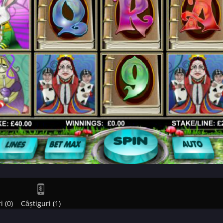
i (0)
Câștiguri (1)