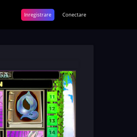
Inregistrare
Conectare