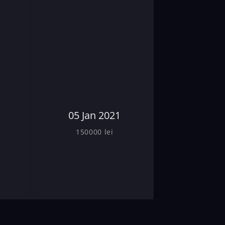
05 Jan 2021
150000 lei