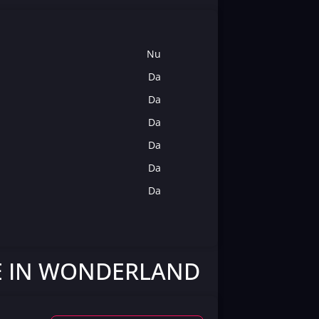
Nu
Da
Da
Da
Da
Da
Da
CE IN WONDERLAND