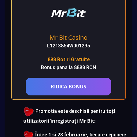
Mr Bit Casino
L1213854W001295
888 Rotiri Gratuite
Bonus pana la 8888 RON
RIDICA BONUS
toți
Promoția este deschisă pentru
utilizatorii înregistrați Mr Bit;
Între 1 și 28 februarie
, fiecare depunere