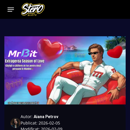
oker
Autor:
iews
Aiana Petrov
Publicat: 2026-02-05
Modificat: 2026-02-09