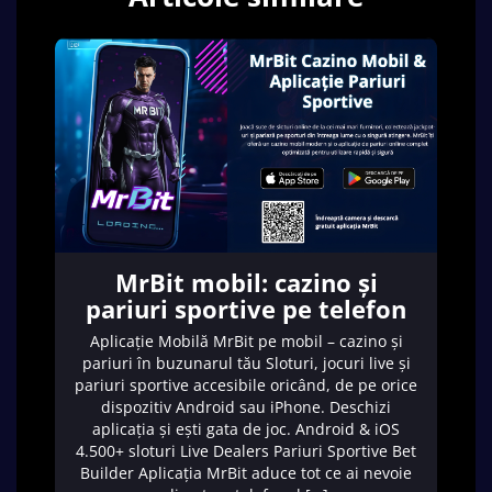
MrBit mobil: cazino și
pariuri sportive pe telefon
Aplicație Mobilă MrBit pe mobil – cazino și
pariuri în buzunarul tău Sloturi, jocuri live și
pariuri sportive accesibile oricând, de pe orice
dispozitiv Android sau iPhone. Deschizi
aplicația și ești gata de joc. Android & iOS
4.500+ sloturi Live Dealers Pariuri Sportive Bet
Builder Aplicația MrBit aduce tot ce ai nevoie