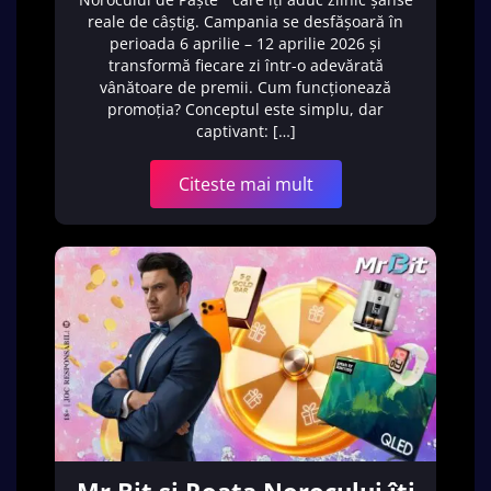
reale de câștig. Campania se desfășoară în
perioada 6 aprilie – 12 aprilie 2026 și
transformă fiecare zi într-o adevărată
vânătoare de premii. Cum funcționează
promoția? Conceptul este simplu, dar
captivant: […]
Citeste mai mult