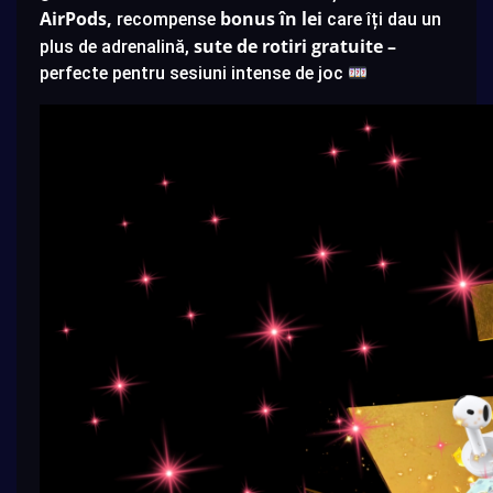
AirPods,
bonus în lei
recompense
care îți dau un
sute de rotiri gratuite –
plus de adrenalină,
perfecte pentru sesiuni intense de joc