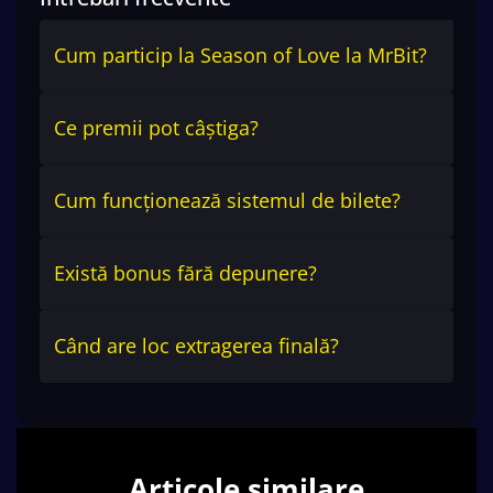
Cum particip la Season of Love la MrBit?
Ce premii pot câștiga?
Cum funcționează sistemul de bilete?
Există bonus fără depunere?
Când are loc extragerea finală?
Articole similare