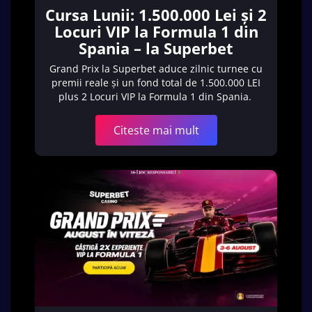
Cursa Lunii: 1.500.000 Lei și 2
Locuri VIP la Formula 1 din
Spania – la Superbet
Grand Prix la Superbet aduce zilnic turnee cu
premii reale și un fond total de 1.500.000 LEI
plus 2 Locuri VIP la Formula 1 din Spania.
Citeste mai mult