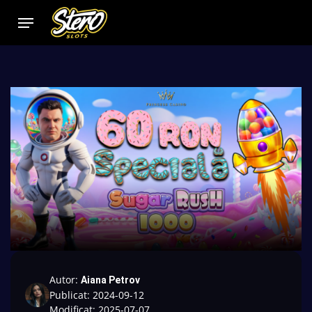
oker
Autor:
iews
Aiana Petrov
Publicat: 2024-09-12
Modificat: 2025-07-07