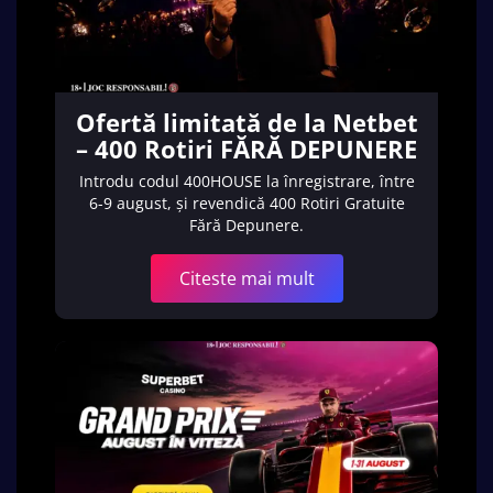
Ofertă limitată de la Netbet
– 400 Rotiri FĂRĂ DEPUNERE
Introdu codul 400HOUSE la înregistrare, între
6-9 august, și revendică 400 Rotiri Gratuite
Fără Depunere.
Citeste mai mult