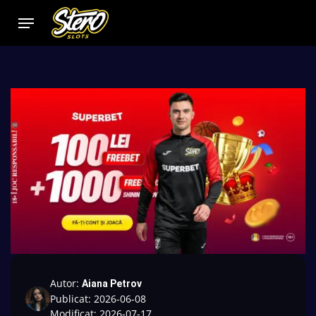
oker
Autor:
iews
Aiana Petrov
Publicat: 2026-06-08
Modificat: 2026-07-17