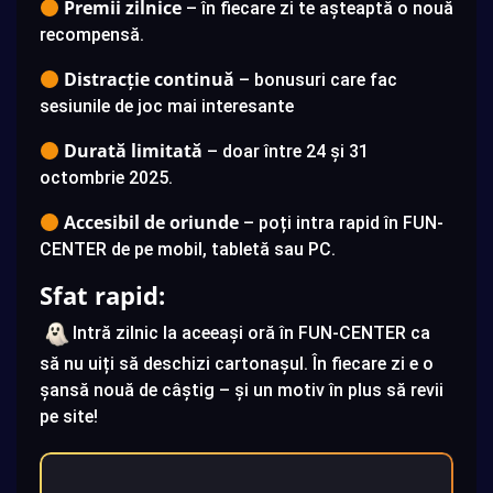
Premii zilnice
– în fiecare zi te așteaptă o nouă
recompensă.
Distracție continuă
– bonusuri care fac
sesiunile de joc mai interesante
Durată limitată
– doar între 24 și 31
octombrie 2025.
Accesibil de oriunde
– poți intra rapid în FUN-
CENTER de pe mobil, tabletă sau PC.
Sfat rapid:
Intră zilnic la aceeași oră în FUN-CENTER ca
să nu uiți să deschizi cartonașul. În fiecare zi e o
șansă nouă de câștig – și un motiv în plus să revii
pe site!