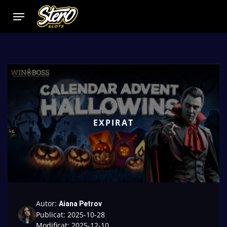
oker
EXPIRAT
Autor:
iews
Aiana Petrov
Publicat: 2025-10-28
Modificat: 2025-12-10