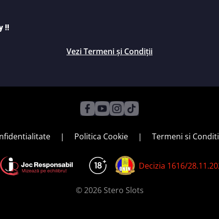
y ‼
Vezi Termeni și Condiții
Termeni si Conditii
nditii inainte de a utiliza Serviciile Stero Slots si sa va asigu
toriu („Acordul”) intre Utilizator si Stero Slots. Obiectivul 
raporturile juridice intre Stero Slots si Utilizator
zatorul trebuie sa fi implinit varsta de 18 ani, sa aibe un con
nfidentialitate
|
Politica Cookie
|
Termeni si Conditi
 aferenta contului de jucator de pe platforma https://steros
ul de inscriere disponibil pe pagina https://steroslots.ro/
Decizia 1616/28.11.2
i citit si ati inteles acesti Termeni si Conditii si acceptati
ni si conditii declarati ca ati citit continutul acestora si ca
© 2026 Stero Slots
cunostinta.
cord cu acesti Termeni si Conditii, acesta trebuie sa inceteze 