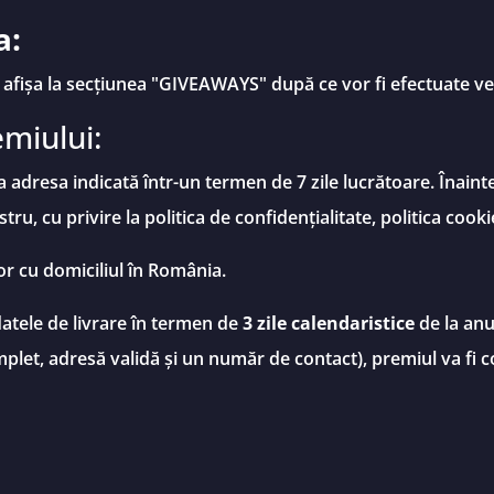
a:
afișa la secțiunea "GIVEAWAYS" după ce vor fi efectuate veri
miului:
r la adresa indicată într-un termen de 7 zile lucrătoare. Înai
ru, cu privire la politica de confidențialitate, politica cookie
 cu domiciliul în România.
datele de livrare în termen de
3 zile calendaristice
de la anu
let, adresă validă și un număr de contact), premiul va fi 