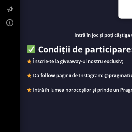
Reclamatii Cazino
Despre noi
Intră în joc și poți câștig
Condiții de participare
Înscrie-te la giveaway-ul nostru exclusiv;
Dă
follow
paginii de Instagram:
pragmati
@
Intră în lumea norocoșilor și prinde un Prag