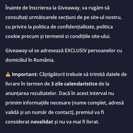
Înainte de înscrierea la Giveaway, va rugăm să
consultați următoarele secțiuni de pe site-ul nostru,
cu privire la politica de confidențialitate, politica
cookie precum și termenii si condițiile site-ului.
Giveaway-ul se adresează EXCLUSIV persoanelor cu
domiciliul în România.
Important:
Câștigătorii trebuie să trimită datele de
livrare în termen de
3 zile calendaristice
de la
anunțarea rezultatelor. Dacă în acest interval nu
primim informațiile necesare (nume complet, adresă
validă și un număr de contact), premiul va fi
considerat
nevalidat
și nu va mai fi livrat.