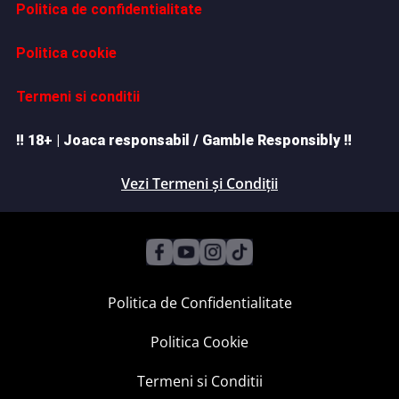
Politica de confidentialitate
Politica cookie
Termeni si conditii
‼ 18+ | Joaca responsabil / Gamble Responsibly ‼
Vezi Termeni și Condiții
Termeni si Conditii
Va rugam sa cititi cu atentie acesti Termeni si Conditii
inainte de a utiliza Serviciile Stero Slots si sa va
asigurati ca intelegeti pe deplin continutul lor. Acesti
Politica de Confidentialitate
Termeni si Conditii, constituie un acord obligatoriu
(„Acordul”) intre Utilizator si Stero Slots. Obiectivul
Politica Cookie
acestor Termeni si Conditii este sa reglementeze
raporturile juridice intre Stero Slots si Utilizator
Termeni si Conditii