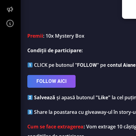
Reclamatii Cazino
Despre noi
Premii
: 10x Mystery Box
Condiții de participare:
CLICK pe butonul "
" pe
FOLLOW
contul Aiane
FOLLOW AICI
Salvează
și apasă butonul
"Like"
la cel puți
Share la poastarea cu giveaway-ul în story-ul 
Cum se face extragerea
:
Vom extrage 10 câștigă