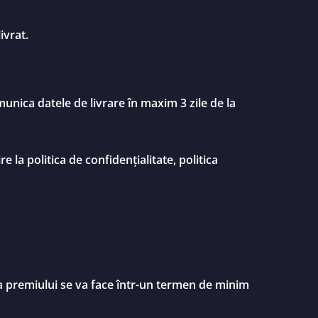
ivrat.
omunica datele de livrare în maxim 3 zile de la
 la politica de confidențialitate, politica
ea premiului se va face într-un termen de minim