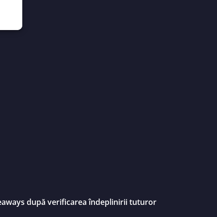
veaways după verificarea îndeplinirii tuturor