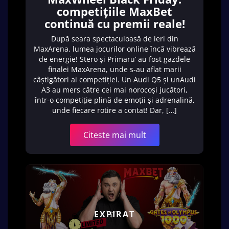
competițiile MaxBet
continuă cu premii reale!
După seara spectaculoasă de ieri din
MaxArena, lumea jocurilor online încă vibrează
de energie! Stero și Primaru’ au fost gazdele
finalei MaxArena, unde s-au aflat marii
câștigători ai competiției. Un Audi Q5 și unAudi
A3 au mers către cei mai norocoși jucători,
într-o competiție plină de emoții și adrenalină,
unde fiecare rotire a contat! Dar, […]
Citeste mai mult
EXPIRAT