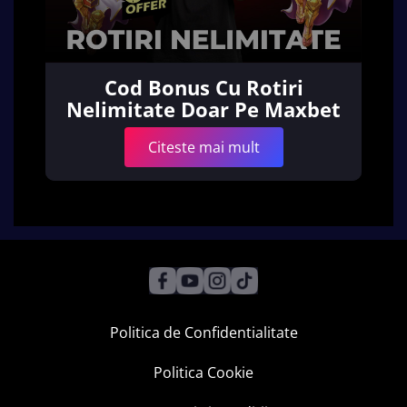
Cod Bonus Cu Rotiri
Nelimitate Doar Pe Maxbet
Citeste mai mult
Politica de Confidentialitate
Politica Cookie