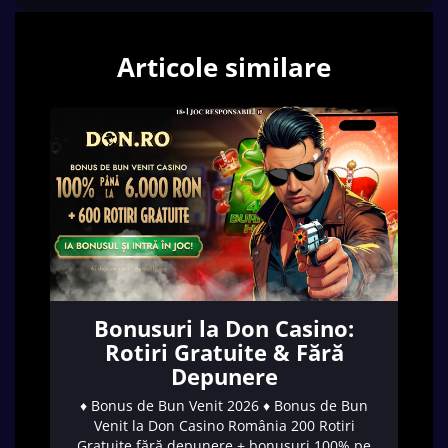
Articole similare
Bonusuri la Don Casino:
Rotiri Gratuite & Fără
Depunere
♦ Bonus de Bun Venit 2026 ♦ Bonus de Bun
Venit la Don Casino România 200 Rotiri
Gratuite fără depunere + bonusuri 100% pe