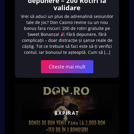
depunere – 200 Rotiri la
validare
Vrei să aduci un plus de adrenalină sesiunilor
tale de joc? Don Casino revine cu un nou
bonus fara riscuri: 200 de rotiri gratuite pe
Sweet Bonanza!
Fără depunere, fără
complicații – doar distracție și șanse reale de
câștig. Tot ce trebuie să faci este să-ți verifici
contul, iar bonusul te așteaptă. Cum să […]
Citeste mai mult
EXPIRAT