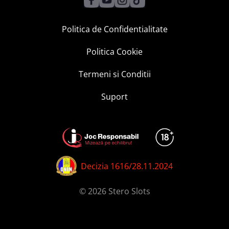
Politica de Confidentialitate
Politica Cookie
Termeni si Conditii
Suport
Decizia 1616/28.11.2024
© 2026 Stero Slots