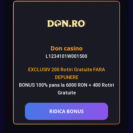
Don casino
L1234101W001500
EXCLUSIV 200 Rotiri Gratuite FARA
DEPUNERE
BONUS 100% pana la 6000 RON + 400 Rotiri
Gratuite
RIDICA BONUS