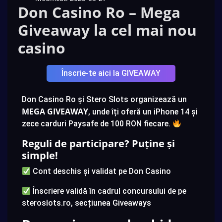
Don Casino Ro – Mega
Cazino
Giveaway la cel mai nou
casino
Înscrie-te aici la GIVEAWAY
Don Casino Ro și Stero Slots organizează un
MEGA GIVEAWAY
, unde îți oferă un iPhone 14 și
zece carduri Paysafe de 100 RON fiecare.
Reguli de participare? Puține și
simple!
Cont
deschis și validat
pe Don Casino
Înscriere validă în cadrul concursului de pe
steroslots.ro, secțiunea Giveaways