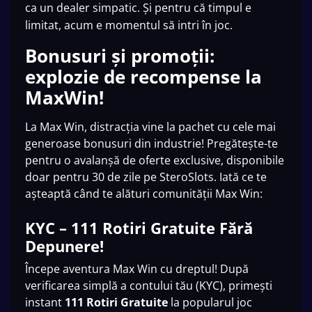
ca un dealer simpatic.
Și pentru că timpul e
limitat, acum e momentul să intri în joc.
Bonusuri și promoții:
explozie de recompense la
MaxWin!
La Max Win, distracția vine la pachet cu cele mai
generoase bonusuri din industrie! Pregătește-te
pentru o avalanșă de oferte exclusive, disponibile
doar pentru 30 de zile pe SteroSlots. Iată ce te
așteaptă când te alături comunității Max Win:
KYC – 111 Rotiri Gratuite Fără
Depunere!
Începe aventura Max Win cu dreptul! După
verificarea simplă a contului tău (KYC), primești
instant
111 Rotiri Gratuite
la popularul joc