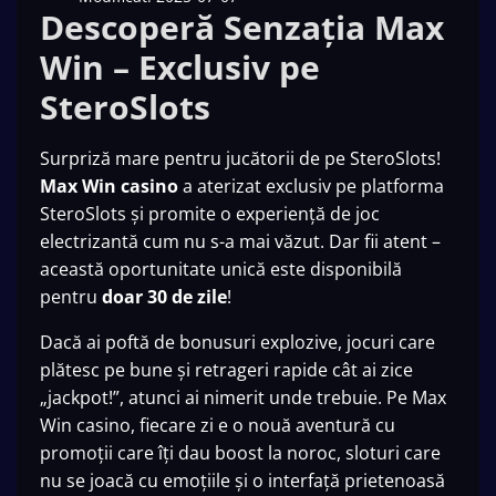
Descoperă Senzația Max
Cazino
Win – Exclusiv pe
SteroSlots
Surpriză mare pentru jucătorii de pe SteroSlots!
Max Win casino
a aterizat exclusiv pe platforma
SteroSlots și promite o experiență de joc
electrizantă cum nu s-a mai văzut. Dar fii atent –
această oportunitate unică este disponibilă
pentru
doar 30 de zile
!
Dacă ai poftă de bonusuri explozive, jocuri care
plătesc pe bune și retrageri rapide cât ai zice
„jackpot!”, atunci ai nimerit unde trebuie.
Pe Max
Win casino, fiecare zi e o nouă aventură cu
promoții care îți dau boost la noroc, sloturi care
nu se joacă cu emoțiile și o interfață prietenoasă