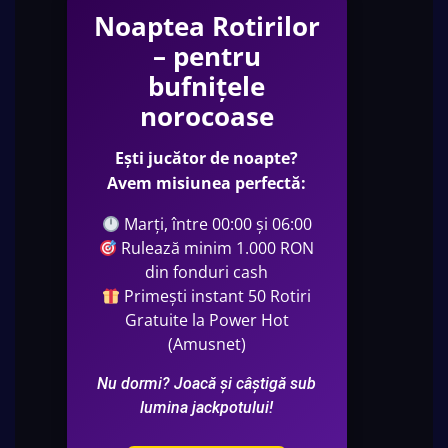
Noaptea Rotirilor
– pentru
bufnițele
norocoase
Ești jucător de noapte?
Avem misiunea perfectă:
Marți, între 00:00 și 06:00
Rulează minim 1.000 RON
din fonduri cash
Primești instant 50 Rotiri
Gratuite la Power Hot
(Amusnet)
Nu dormi? Joacă și câștigă sub
lumina jackpotului!