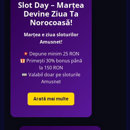
Slot Day – Marțea
Devine Ziua Ta
Norocoasă!
Marțea e ziua sloturilor
Amusnet!
Depune minim 25 RON
Primești 30% bonus până
la 150 RON
Valabil doar pe sloturile
Amusnet
Arată mai multe