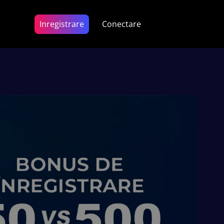
Inregistrare
Conectare