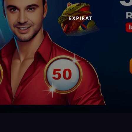
EXPIRAT