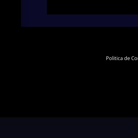
Politica de Co