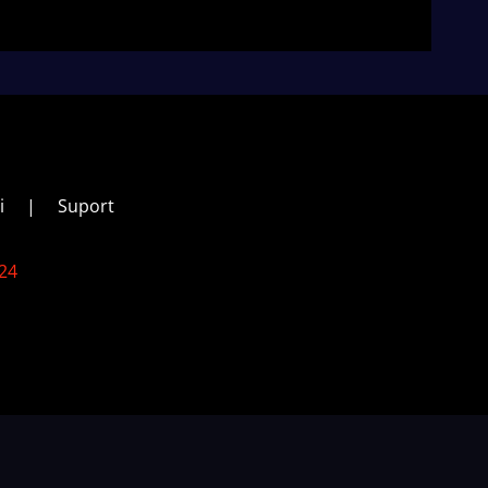
i
|
Suport
024