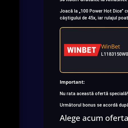
Joacă la „100 Power Hot Dice” cu
câștigului de 45x, iar rulajul poa
WinBet
L1183150W0
Important:
Nu rata această ofertă specială!
Următorul bonus se acordă după 
Alege acum oferta 