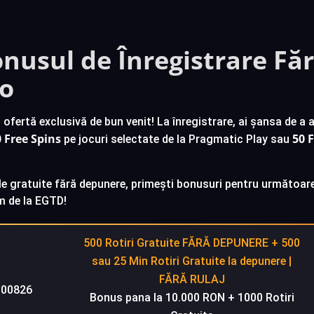
nusul de Înregistrare Fă
no
fertă exclusivă de bun venit! La înregistrare, ai șansa de a a
 Free Spins
50 
pe jocuri selectate de la Pragmatic Play sau
rile gratuite fără depunere, primești bonusuri pentru următoar
m de la EGTD!
500 Rotiri Gratuite FĂRĂ DEPUNERE + 500
sau 25 Min Rotiri Gratuite la depunere |
FĂRĂ RULAJ
00826
Bonus pana la 10.000 RON + 1000 Rotiri