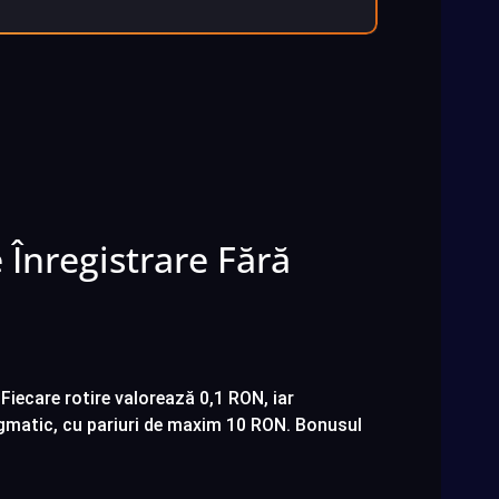
 Înregistrare Fără
iecare rotire valorează 0,1 RON, iar
ragmatic, cu pariuri de maxim 10 RON. Bonusul