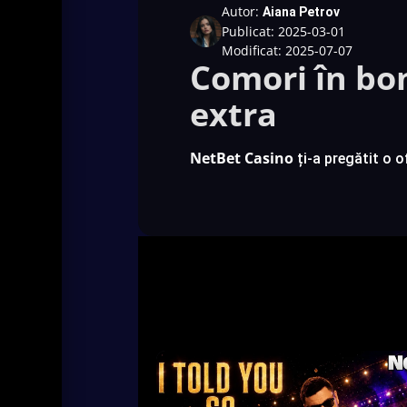
Autor:
Aiana Petrov
Publicat: 2025-03-01
Modificat: 2025-07-07
Comori în bon
extra
NetBet Casino
ți-a pregătit o o