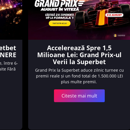
Netbet
Accelerează Spre 1,5
UNERE
Milioane Lei: Grand Prix-ul
Verii la Superbet
, între 6-
uite Fără
Grand Prix la Superbet aduce zilnic turnee cu
premii reale și un fond total de 1.500.000 LEI
plus multe premii.
Citeste mai mult