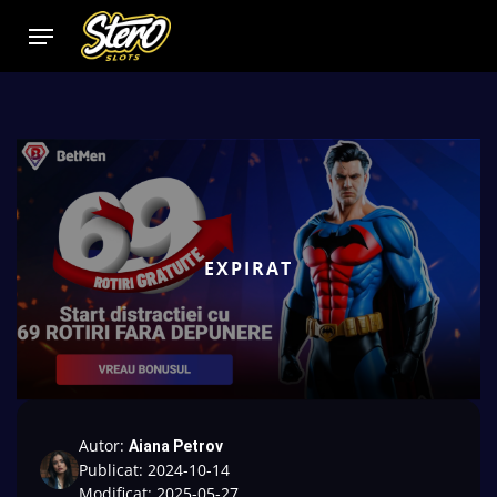
oker
EXPIRAT
Autor:
iews
Aiana Petrov
Publicat: 2024-10-14
Modificat: 2025-05-27