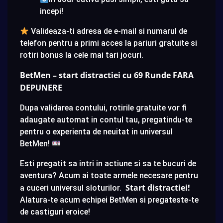
incepi!
Valideaza-ti adresa de e-mail si numarul de
telefon pentru a primi acces la pariuri gratuite si
rotiri bonus la cele mai tari jocuri.
BetMen – start distractiei cu 69 Runde FARA
DEPUNERE
Dupa validarea contului, rotirile gratuite vor fi
adaugate automat in contul tau, pregatindu-te
pentru o experienta de neuitat in universul
BetMen!
Esti pregatit sa intri in actiune si sa te bucuri de
aventura? Acum ai toate armele necesare pentru
Start distractiei!
a cuceri universul sloturilor.
Alatura-te acum echipei BetMen si pregateste-te
de castiguri eroice!