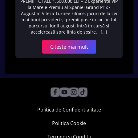
PREMII TOTALE 1.500.000 LEI + 2 Experiențe VIP
la Marele Premiu al Spaniei Grand Prix ·
August în Viteză Turnee zilnice, jocuri de la cei
mai buni provideri și premii puse în joc pe tot
parcursul lunii august. Intră în cursă și
accelerează spre linia de sosire. […]
Citeste mai mult
Politica de Confidentialitate
Politica Cookie
Termeni si Conditii