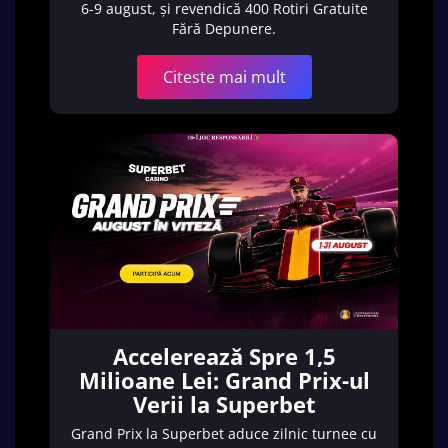
6-9 august, și revendică 400 Rotiri Gratuite
Fără Depunere.
Citeste mai mult
Accelerează Spre 1,5
Milioane Lei: Grand Prix-ul
Verii la Superbet
Grand Prix la Superbet aduce zilnic turnee cu