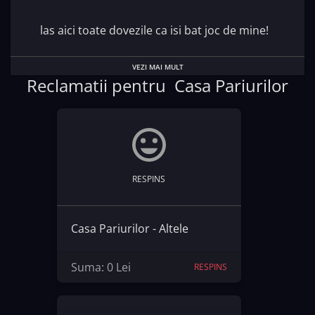
las aici toate dovezile ca isi bat joc de mine!
VEZI MAI MULT
Reclamatii pentru Casa Pariurilor
RESPINS
Casa Pariurilor - Altele
Suma: 0 Lei
RESPINS