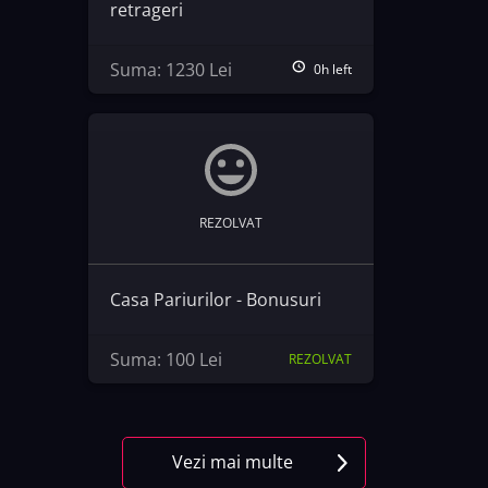
retrageri
Suma: 1230 Lei
0h left
REZOLVAT
Casa Pariurilor - Bonusuri
Suma: 100 Lei
REZOLVAT
Vezi mai multe