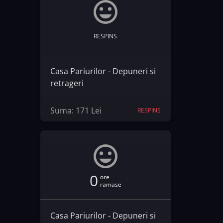
RESPINS
Casa Pariurilor - Depuneri si
retrageri
Suma: 171 Lei
RESPINS
0
ore
ramase
Casa Pariurilor - Depuneri si